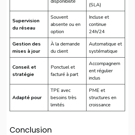
disponibilité
(SLA)
Souvent
Incluse et
Supervision
absente ou en
continue
du réseau
option
24h/24
Gestion des
À la demande
Automatique et
mises à jour
du client
systématique
Accompagnem
Conseil et
Ponctuel et
ent régulier
stratégie
facturé à part
inclus
TPE avec
PME et
Adapté pour
besoins très
structures en
limités
croissance
Conclusion