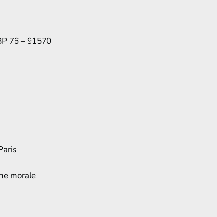
 BP 76 – 91570
Paris
nne morale