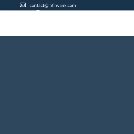

contact@infinylink.com

01 76 91 53 90