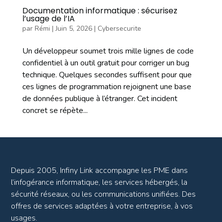
Documentation informatique : sécurisez
l’usage de l’IA
par
Rémi
|
Juin 5, 2026
|
Cybersecurite
Un développeur soumet trois mille lignes de code
confidentiel à un outil gratuit pour corriger un bug
technique. Quelques secondes suffisent pour que
ces lignes de programmation rejoignent une base
de données publique à l’étranger. Cet incident
concret se répète...
Depuis 2005, Infiny Link accompagne les PME dans
l’infogérance informatique, les services hébergés, la
sécurité réseaux, ou les communications unifiées. Des
offres de services adaptées à votre entreprise, à vos
usages.