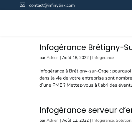

contact@infinylink.com

01 76 91 53 90
Infogérance Brétigny-S
par
Adrien
|
Août 18, 2022
|
Infogerance
Infogérance à Brétigny-sur-Orge : pourquoi
dans la vie de votre entreprise sont nombr
d’une PME ? Mettez-vous à l’abri des éventu
Infogérance serveur d’e
par
Adrien
|
Août 12, 2022
|
Infogerance
,
Solutio