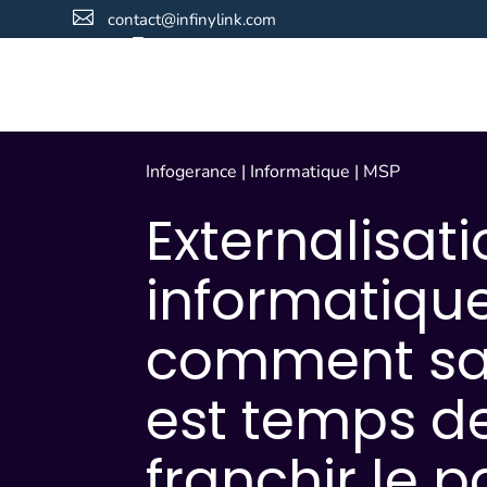

contact@infinylink.com

01 76 91 53 90
Infogerance
|
Informatique
|
MSP
Externalisat
informatique
comment savo
est temps d
franchir le p