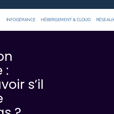
INFOGÉRANCE
HÉBERGEMENT & CLOUD
RÉSEAUX
ion
 :
ir s’il
e
as ?