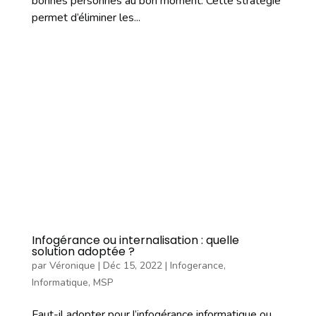
bonnes personnes au bon moment. Cette stratégie
permet d’éliminer les...
Infogérance ou internalisation : quelle
solution adoptée ?
par
Véronique
|
Déc 15, 2022
|
Infogerance
,
Informatique
,
MSP
Faut-il adopter pour l’infogérance informatique ou