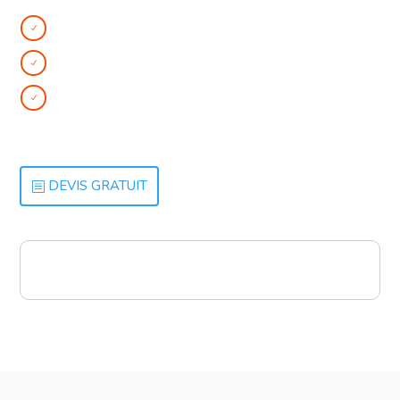
Une expérience utilisateur améliorée
N
Une flexibilité du déploiement
N
Une collaboration simplifiée pour vos salariés et
N
vos clients
DEVIS GRATUIT